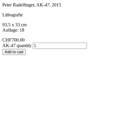
Peter Radelfinger, AK-47, 2015
Lithografie
93,5 x 33 cm
Auflage: 18
CHF
700.00
AK-47 quantity
Add to cart